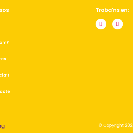
sos
Troba'ns en:
som?
tes
cia’t
acte
© Copyright 2022