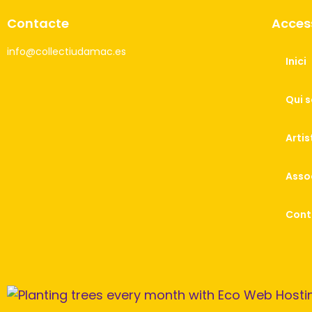
Contacte
Acces
info@collectiudamac.es
Inici
Qui 
Artis
Asso
Cont