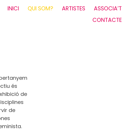
INICI
QUI SOM?
ARTISTES
ASSOCIA’T
CONTACTE
 pertanyem
ctiu és
xhibició de
isciplines
vir de
dones
eminista.