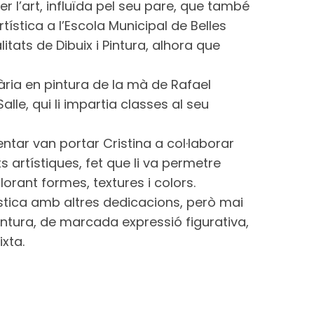
 l’art, influïda pel seu pare, que també
tística a l’Escola Municipal de Belles
litats de Dibuix i Pintura, alhora que
ia en pintura de la mà de Rafael
 Salle, qui li impartia classes al seu
mentar van portar Cristina a col·laborar
artístiques, fet que li va permetre
lorant formes, textures i colors.
tística amb altres dedicacions, però mai
intura, de marcada expressió figurativa,
ixta.