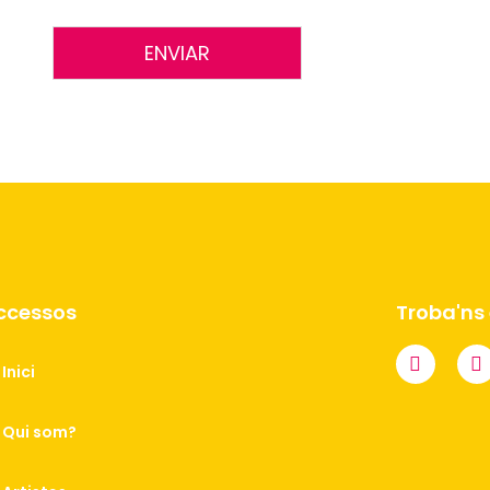
ENVIAR
ccessos
Troba'ns 
Inici
Qui som?